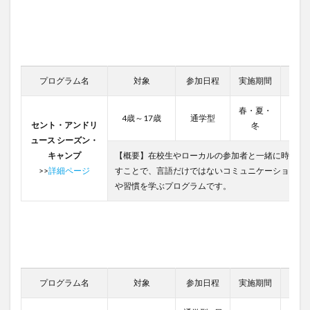
プログラム名
対象
参加日程
実施期間
費用
春・夏・
4歳～17歳
通学型
66,0
セント・アンドリ
冬
ュース シーズン・
キャンプ
【概要】在校生やローカルの参加者と一緒に時間を
>>
詳細ページ
すことで、言語だけではないコミュニケーションの
や習慣を学ぶプログラムです。
プログラム名
対象
参加日程
実施期間
費用