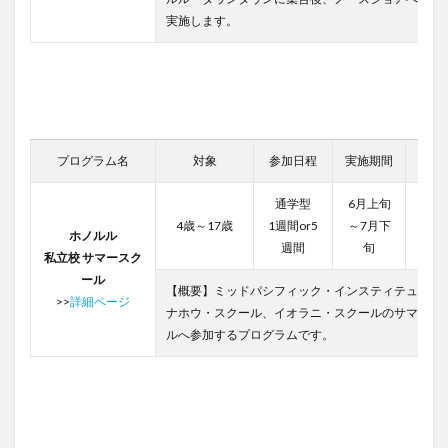
実施します。
プログラム名
対象
参加日程
実施期間
費用
通学型
6月上旬
87,0
4歳～17歳
1週間or5
～7月下
ホノルル
96,0
週間
旬
私立校 サマースク
ール
【概要】ミッドパシフィック・インスティテュート
>>
詳細ページ
ナホウ・スクール、イオラニ・スクールのサマース
ルへ参加するプログラムです。