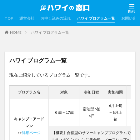
TOP
運営会社
お申し込みの流れ
ハワイ プログラム一覧
お問い合わ
HOME
ハワイ プログラム一覧
ハワイ プログラム一覧
現在ご紹介しているプログラム一覧です。
プログラム名
対象
参加日程
実施期間
費用
6月上旬
宿泊型 5泊
104,
６歳～17歳
～8月上
6日
キャンプ・アード
旬
マン
>>
詳細ページ
【概要】合宿型のサマーキャンププログラムです。
ルル・ダウンタウンに集合後、ノースショアへ移動