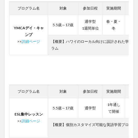
プログラム名
対象
参加日程
実施期間
費用
通学型
春・夏・
5.5歳～17歳
35,4
YMCAデイ・キャ
1週間単位
冬
ンプ
>>
詳細ページ
【概要】ハワイのローカル向けに設計された学童プ
ラム
プログラム名
対象
参加日程
実施期間
費用
1年通し
153,
5.5歳～17歳
通学型
て開催
ESL集中レッスン
>>
詳細ページ
【概要】個別カスタマイズ可能な英語学習プログラ