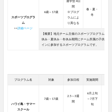
通学型 4日
間
春・夏・
22,8
6歳～17歳
※プログ
冬
34,8
スポーツプログラ
ラムによ
ム
り異なる
>>
詳細ページ
【概要】地元チーム主催のスポーツプログラムです
休み・夏休み・冬休み期間にチーム所属の子供たち
インに参加するスポーツプログラムです。
プログラム名
対象
参加日程
実施期間
費用
200,
6月上旬
2.5～3週
7歳～17歳
～7月下
間
500,
ハワイ島・サマー
旬
スクール